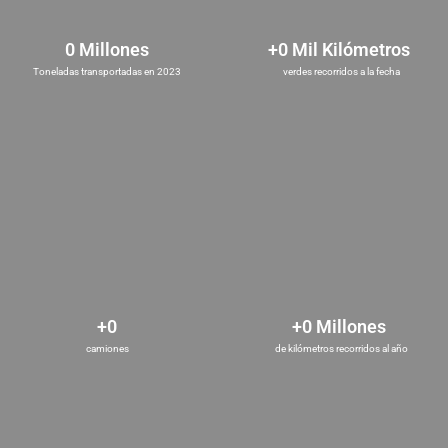
0
 Millones
+
0
 Mil Kilómetros 
Toneladas transportadas en 2023
verdes recorridos a la fecha
+
0
+
0
 Millones 
camiones
de kilómetros recorridos al año